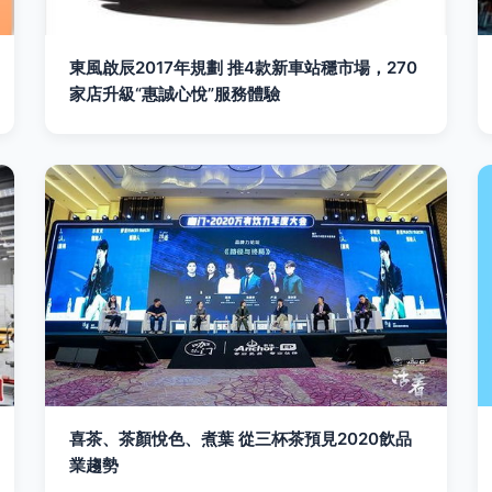
東風啟辰2017年規劃 推4款新車站穩市場，270
家店升級“惠誠心悅”服務體驗
喜茶、茶顏悅色、煮葉 從三杯茶預見2020飲品
業趨勢