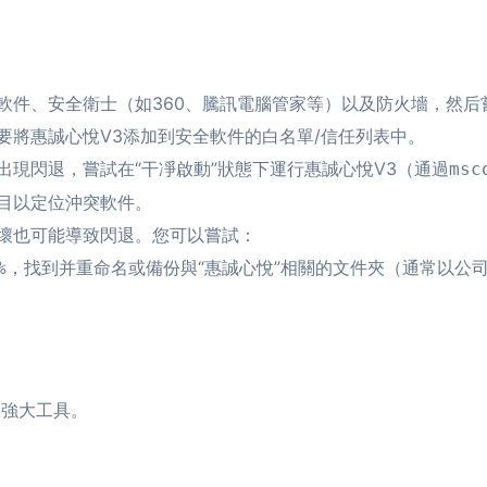
軟件、安全衛士（如360、騰訊電腦管家等）以及防火墻，然后
要將惠誠心悅V3添加到安全軟件的白名單/信任列表中。
出現閃退，嘗試在“干凈啟動”狀態下運行惠誠心悅V3（通過
msc
目以定位沖突軟件。
壞也可能導致閃退。您可以嘗試：
，找到并重命名或備份與“惠誠心悅”相關的文件夾（通常以公
%
的強大工具。