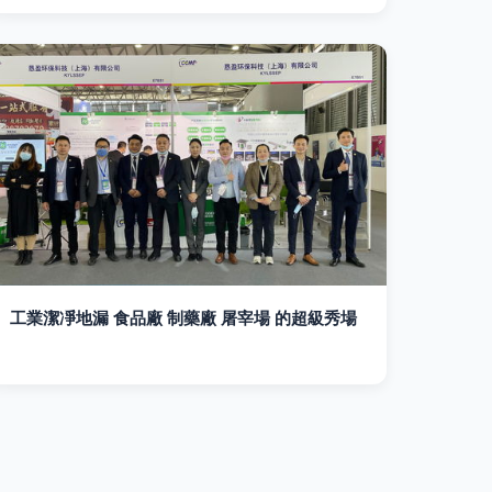
工業潔凈地漏 食品廠 制藥廠 屠宰場 的超級秀場