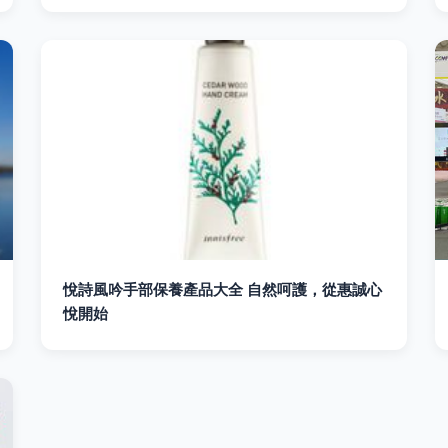
悅詩風吟手部保養產品大全 自然呵護，從惠誠心
悅開始