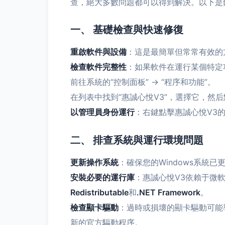
查，絕大多數問題都可以得到解決。以下是
一、 基礎檢查與快速修復
重啟軟件與設備
：這是最簡單但常常有效的
檢查軟件完整性
：如果軟件在運行某個特定
前往系統的“控制面板” -> “程序和功能”。
在列表中找到“惠誠心悅V3”，選擇它，然后
以管理員身份運行
：右鍵點擊惠誠心悅V3
二、 排查系統與運行環境問題
更新操作系統
：確保您的Windows系統
安裝必要的運行庫
：惠誠心悅V3依賴于微軟V
Redistributable
和
.NET Framework
。
檢查顯卡驅動
：過時或損壞的顯卡驅動可能導
新的官方驅動程序。