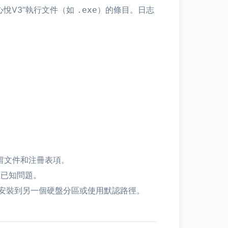
誠心悅V3”執行文件（如
）的條目。日志
.exe
殘留文件和注冊表項。
在已知問題。
安裝到另一個硬盤分區或使用默認路徑。