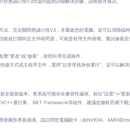
針對惠誠心悅V3閃退問題的詳細解決步驟，請按順序嘗試。
方法。完全關閉惠誠心悅V3，并重啟您的電腦。這可以清除臨
功能或打開特定文件時閃退，可能是程序文件損壞。嘗試修復安
點擊“更改”或“修復”，按照向導完成操作。
的快捷方式或主程序文件，選擇“以管理員身份運行”。這可以解
已更新至最新版本。舊系統可能存在兼容性漏洞。前往“設置”->“更
C++運行庫、.NET Framework等組件。建議從微軟官網
致圖形界面崩潰。請訪問您電腦顯卡（如NVIDIA、AMD或In