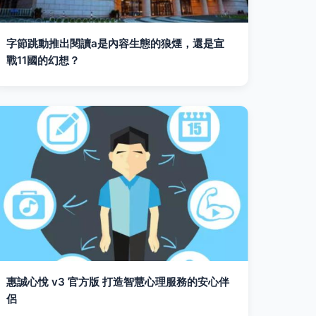
字節跳動推出閱讀a是內容生態的狼煙，還是宣
戰11國的幻想？
惠誠心悅 v3 官方版 打造智慧心理服務的安心伴
侶