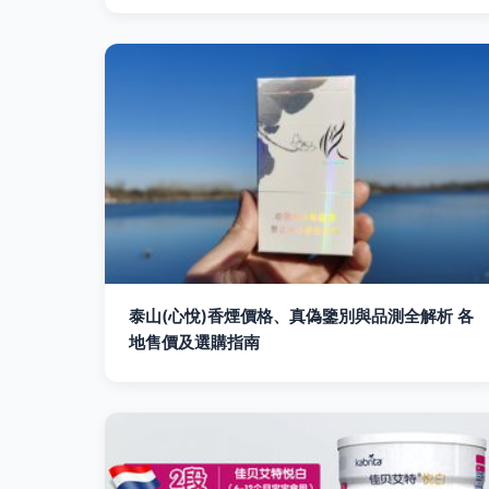
泰山(心悅)香煙價格、真偽鑒別與品測全解析 各
地售價及選購指南